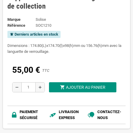
de collection
Marque
Solise
Référence
SOC1210
Derniers articles en stock
notifications_active
Dimensions : 174.80(L)x174.70(l)x98(h)mm ou 156.76(h)mm avec la
languette de verrouillage.
55,00 €
TTC
shopping_cart
remove
add
AJOUTER AU PANIER
PAIEMENT
LIVRAISON
CONTACTEZ-
SÉCURISÉ
EXPRESS
NOUS