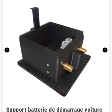
chevron_left
chevron_right
Support batterie de démarrage voiture