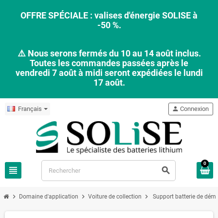
OFFRE SPÉCIALE : valises d'énergie SOLISE à
-50 %.
⚠️ Nous serons fermés du 10 au 14 août inclus.
Toutes les commandes passées après le
vendredi 7 août à midi seront expédiées le lundi
17 août.
Français
person
Connexion
0
view_headline
search
chevron_right
chevron_right
chevron_right
Domaine d'application
Voiture de collection
Support batterie de déma