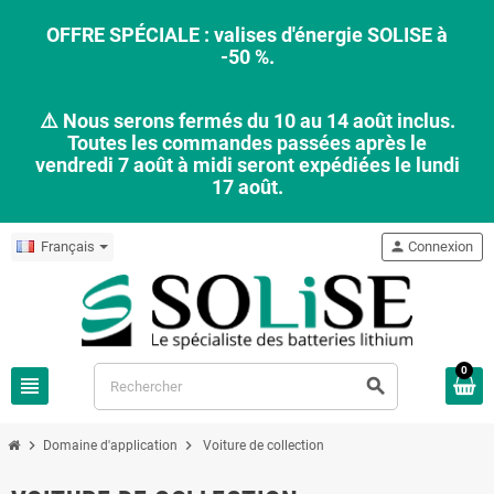
OFFRE SPÉCIALE : valises d'énergie SOLISE à
-50 %.
⚠️ Nous serons fermés du 10 au 14 août inclus.
Toutes les commandes passées après le
vendredi 7 août à midi seront expédiées le lundi
17 août.
Français
person
Connexion
0
view_headline
search
chevron_right
chevron_right
Domaine d'application
Voiture de collection