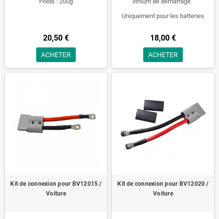
Poids : 200g
lithium de démarrage.
Uniquement pour les batteries
BM12003 & BM12005
20,50 €
18,00 €
Poids : 110g
ACHETER
ACHETER
Kit de connexion pour BV12015 /
Kit de connexion pour BV12020 /
Voiture
Voiture