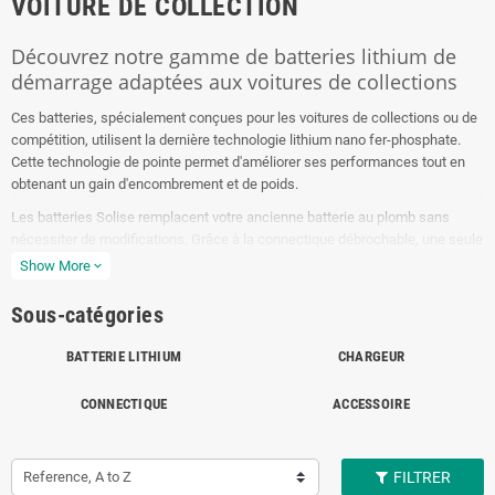
VOITURE DE COLLECTION
Découvrez notre gamme de batteries lithium de
démarrage adaptées aux voitures de collections
Ces batteries, spécialement conçues pour les voitures de collections ou de
compétition, utilisent la dernière technologie lithium nano fer-phosphate.
Cette technologie de pointe permet d'améliorer ses performances tout en
obtenant un gain d'encombrement et de poids.
Les batteries Solise remplacent votre ancienne batterie au plomb sans
nécessiter de modifications. Grâce à la connectique débrochable, une seule
batterie peut être utilisée pour plusieurs véhicules.
Show More
expand_more
Explorez les bénéfices des batteries lithium pour voiture de collection -
VOIR
Sous-catégories
PLUS
BATTERIE LITHIUM
CHARGEUR
CONNECTIQUE
ACCESSOIRE
Reference, A to Z
FILTRER