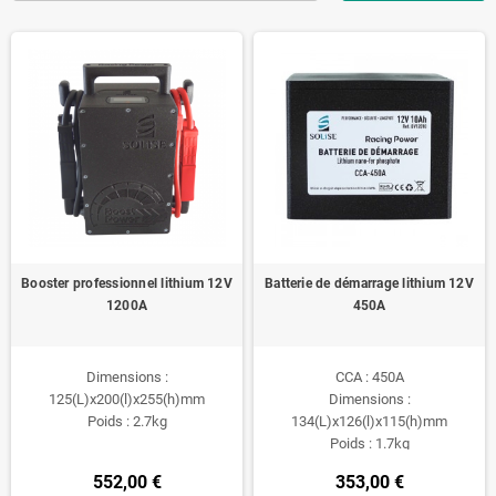
Booster professionnel lithium 12V
Batterie de démarrage lithium 12V
1200A
450A
Dimensions :
CCA : 450A
125(L)x200(l)x255(h)mm
Dimensions :
Poids : 2.7kg
134(L)x126(l)x115(h)mm
Poids : 1.7kg
552,00 €
353,00 €