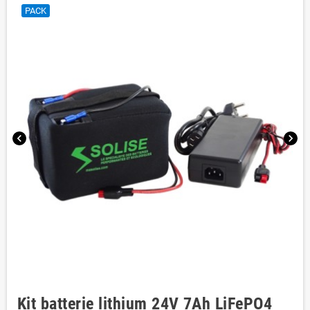
PACK
chevron_left
chevron_right
Kit batterie lithium 24V 7Ah LiFePO4