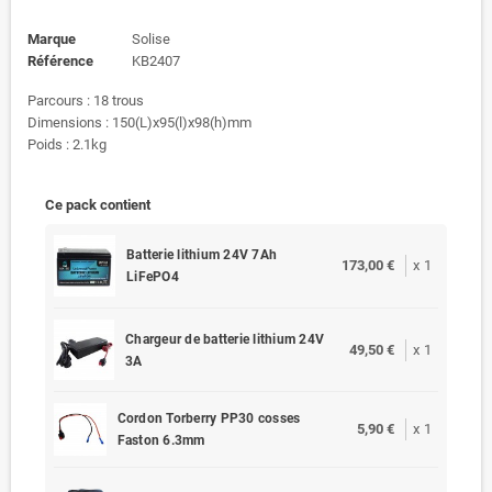
Marque
Solise
Référence
KB2407
Parcours : 18 trous
Dimensions : 150(L)x95(l)x98(h)mm
Poids : 2.1kg
Ce pack contient
Batterie lithium 24V 7Ah
173,00 €
x
1
LiFePO4
Chargeur de batterie lithium 24V
49,50 €
x
1
3A
Cordon Torberry PP30 cosses
5,90 €
x
1
Faston 6.3mm