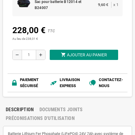
Sac pour batterie B12014 et
9,60 €
x
1
B24007
228,00 €
TTC
Au lieu de 238,01 €
shopping_cart
remove
add
AJOUTER AU PANIER
PAIEMENT
LIVRAISON
CONTACTEZ-
SÉCURISÉ
EXPRESS
NOUS
DESCRIPTION
DOCUMENTS JOINTS
PRÉCONISATIONS D'UTILISATION
Batterie Lithium Fer Phosphate (LiFePO4) 24V 7Ah avec système de