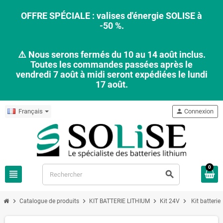
OFFRE SPÉCIALE : valises d'énergie SOLISE à
-50 %.
⚠️ Nous serons fermés du 10 au 14 août inclus.
Toutes les commandes passées après le
vendredi 7 août à midi seront expédiées le lundi
17 août.
Français
person
Connexion
0
view_headline
search
chevron_right
chevron_right
chevron_right
chevron_right
Catalogue de produits
KIT BATTERIE LITHIUM
Kit 24V
Kit batteri