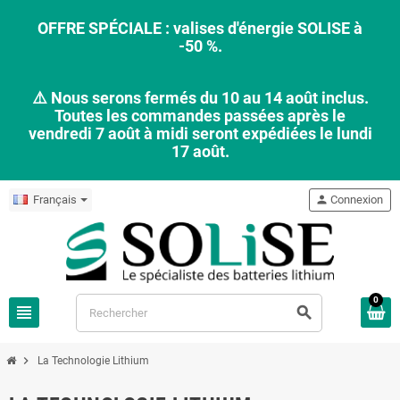
OFFRE SPÉCIALE : valises d'énergie SOLISE à
-50 %.
⚠️ Nous serons fermés du 10 au 14 août inclus.
Toutes les commandes passées après le
vendredi 7 août à midi seront expédiées le lundi
17 août.
Français
person
Connexion
0
view_headline
search
chevron_right
La Technologie Lithium