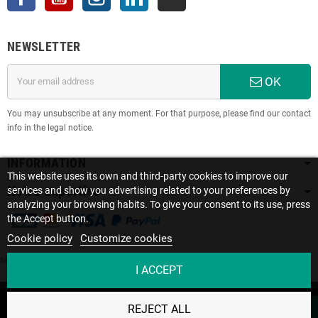
NEWSLETTER
OK
You may unsubscribe at any moment. For that purpose, please find our contact
info in the legal notice.
INFORMATION
This website uses its own and third-party cookies to improve our
Notre expertise
services and show you advertising related to your preferences by
analyzing your browsing habits. To give your consent to its use, press
the Accept button.
Cookie policy
Customize cookies
Site protected by reCAPTCHA.
Privacy
-
Terms
I ACCEPT
Ce site utilise des cookies. En poursuivant votre
Copyright © 2022 SOLISE • Le spécialiste des batteries lithium | Créé par
REJECT ALL
navigation sur le site, vous acceptez notre utilisation des
ACCEPT