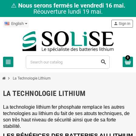
⚠️
Nous serons fermés le vendredi 16 mai.
Réouverture lundi 19 mai.
English
person
Sign in
0
view_headline
search
chevron_right
La Technologie Lithium
LA TECHNOLOGIE LITHIUM
La technologie lithium fer phosphate remplace les autres
technologies au lithium du fait de ses atouts techniques, de
son très haut niveau de sécurité ainsi que de sa forte
stabilité.
LES BÉNÉFICES DES BATTERIES AU LITHIUM