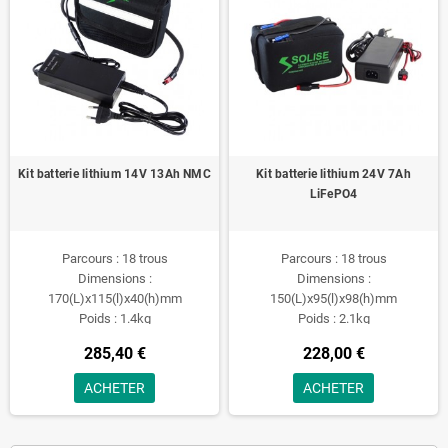
Kit batterie lithium 14V 13Ah NMC
Kit batterie lithium 24V 7Ah
LiFePO4
Parcours : 18 trous
Parcours : 18 trous
Dimensions :
Dimensions :
170(L)x115(l)x40(h)mm
150(L)x95(l)x98(h)mm
Poids : 1.4kg
Poids : 2.1kg
285,40 €
228,00 €
ACHETER
ACHETER