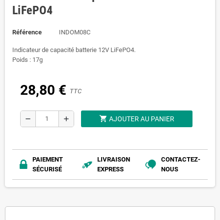
LiFePO4
Référence
INDOM08C
Indicateur de capacité batterie 12V LiFePO4.
Poids : 17g
28,80 €
TTC
shopping_cart
remove
add
AJOUTER AU PANIER
PAIEMENT
LIVRAISON
CONTACTEZ-
SÉCURISÉ
EXPRESS
NOUS