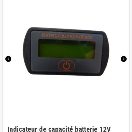
chevron_left
chevron_right
Indicateur de capacité batterie 12V