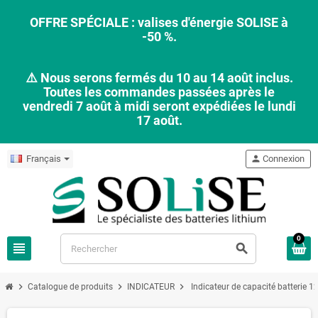
OFFRE SPÉCIALE : valises d'énergie SOLISE à
-50 %.
⚠️ Nous serons fermés du 10 au 14 août inclus.
Toutes les commandes passées après le
vendredi 7 août à midi seront expédiées le lundi
17 août.
Français
person
Connexion
0
view_headline
search
chevron_right
chevron_right
chevron_right
Catalogue de produits
INDICATEUR
Indicateur de capacité batterie 