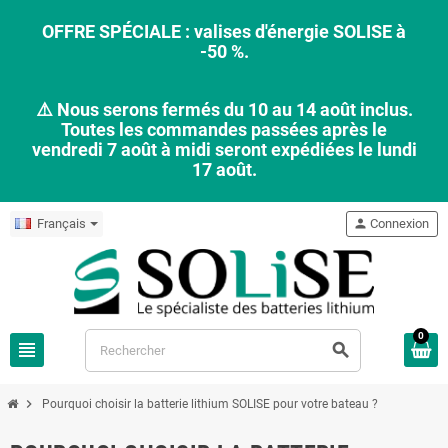
OFFRE SPÉCIALE : valises d'énergie SOLISE à
-50 %.
⚠️ Nous serons fermés du 10 au 14 août inclus.
Toutes les commandes passées après le
vendredi 7 août à midi seront expédiées le lundi
17 août.
Français
person
Connexion
0
view_headline
search
chevron_right
Pourquoi choisir la batterie lithium SOLISE pour votre bateau ?