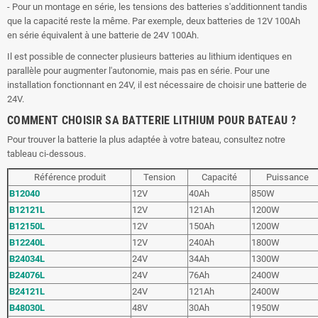
- Pour un montage en série, les tensions des batteries s'additionnent tandis
que la capacité reste la même. Par exemple, deux batteries de 12V 100Ah
en série équivalent à une batterie de 24V 100Ah.
Il est possible de connecter plusieurs batteries au lithium identiques en
parallèle pour augmenter l'autonomie, mais pas en série. Pour une
installation fonctionnant en 24V, il est nécessaire de choisir une batterie de
24V.
COMMENT CHOISIR SA BATTERIE LITHIUM POUR BATEAU ?
Pour trouver la batterie la plus adaptée à votre bateau, consultez notre
tableau ci-dessous.
Référence produit
Tension
Capacité
Puissance
B12040
12V
40Ah
850W
B12121L
12V
121Ah
1200W
B12150L
12V
150Ah
1200W
B12240L
12V
240Ah
1800W
B24034L
24V
34Ah
1300W
B24076L
24V
76Ah
2400W
B24121L
24V
121Ah
2400W
B48030L
48V
30Ah
1950W