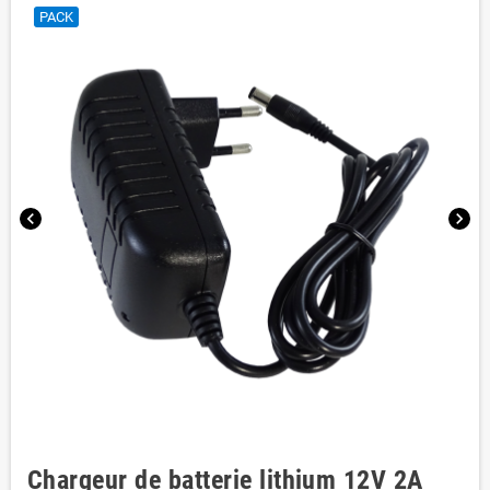
PACK
chevron_left
chevron_right
Chargeur de batterie lithium 12V 2A