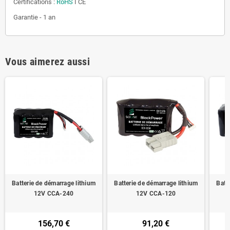
Certifications :
RoHS
I CE
Garantie - 1 an
Vous aimerez aussi
Batterie de démarrage lithium
Batterie de démarrage lithium
Batt
12V CCA-240
12V CCA-120
156,70 €
91,20 €