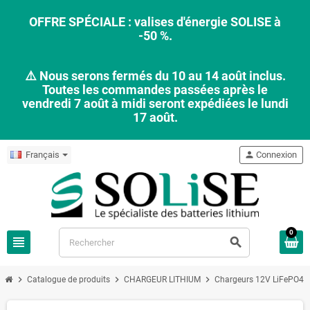
OFFRE SPÉCIALE : valises d'énergie SOLISE à
-50 %.
⚠️ Nous serons fermés du 10 au 14 août inclus.
Toutes les commandes passées après le
vendredi 7 août à midi seront expédiées le lundi
17 août.
Français
person
Connexion
0
view_headline
search
chevron_right
chevron_right
chevron_right
chevr
Catalogue de produits
CHARGEUR LITHIUM
Chargeurs 12V LiFePO4