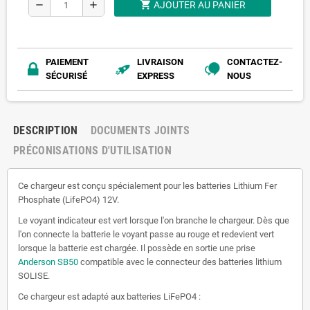
shopping_cart
remove
add
AJOUTER AU PANIER
PAIEMENT
LIVRAISON
CONTACTEZ-
SÉCURISÉ
EXPRESS
NOUS
DESCRIPTION
DOCUMENTS JOINTS
PRÉCONISATIONS D'UTILISATION
Ce chargeur est conçu spécialement pour les batteries Lithium Fer
Phosphate (LifePO4) 12V.
Le voyant indicateur est vert lorsque l'on branche le chargeur. Dès que
l'on connecte la batterie le voyant passe au rouge et redevient vert
lorsque la batterie est chargée. Il possède en sortie une prise
Anderson SB50
compatible avec le connecteur des batteries lithium
SOLISE.
Ce chargeur est adapté aux batteries LiFePO4 :