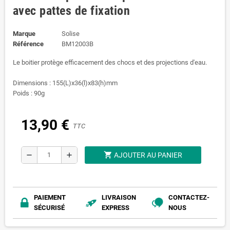
avec pattes de fixation
Marque
Solise
Référence
BM12003B
Le boitier protège efficacement des chocs et des projections d'eau.
Dimensions : 155(L)x36(l)x83(h)mm
Poids : 90g
13,90 €
TTC
shopping_cart
remove
add
AJOUTER AU PANIER
PAIEMENT
LIVRAISON
CONTACTEZ-
SÉCURISÉ
EXPRESS
NOUS