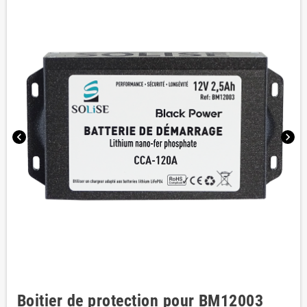
chevron_left
chevron_right
Boitier de protection pour BM12003