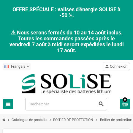
OFFRE SPÉCIALE : valises d'énergie SOLISE à
-50 %.
⚠️ Nous serons fermés du 10 au 14 août inclus.
Toutes les commandes passées après le
vendredi 7 août à midi seront expédiées le lundi
17 août.
Français
person
Connexion
0
view_headline
search
chevron_right
chevron_right
chevron_right
Catalogue de produits
BOITIER DE PROTECTION
Boitier de protectio