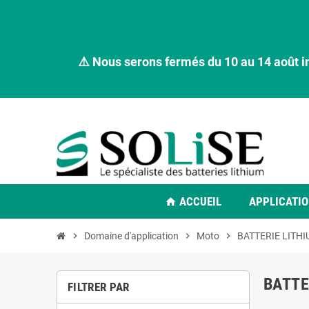
⚠️ Nous serons fermés du 10 au 14 août i
ACCUEIL
APPLICATI
home
chevron_right
Domaine d'application
chevron_right
Moto
chevron_right
BATTERIE LITH
BATTE
FILTRER PAR