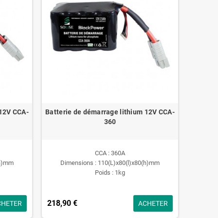
 12V CCA-
Batterie de démarrage lithium 12V CCA-
360
CCA : 360A
(h)mm
Dimensions : 110(L)x80(l)x80(h)mm
Poids : 1kg
218,90 €
CHETER
ACHETER