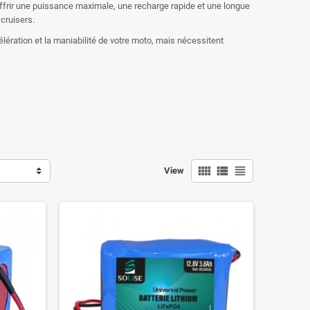
ffrir une puissance maximale, une recharge rapide et une longue
 cruisers.
célération et la maniabilité de votre moto, mais nécessitent
view_comfy
view_list
view_headline
View