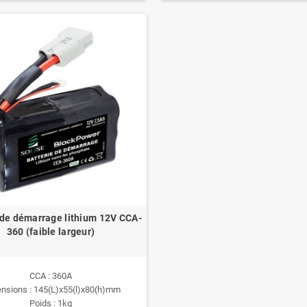
 de démarrage lithium 12V CCA-
360 (faible largeur)
CCA : 360A
nsions : 145(L)x55(l)x80(h)mm
Poids : 1kg