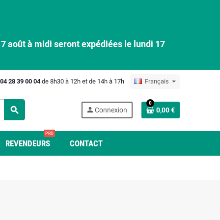
 août à midi seront expédiées le lundi 17
04 28 39 00 04
de 8h30 à 12h et de 14h à 17h
Français
0
search
person
Connexion
0,00 €
PRO
REVENDEURS
CONTACT