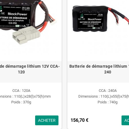
 de démarrage lithium 12V CCA-
Batterie de démarrage lithium
120
240
CCA : 120A
CCA : 240A
nsions : 110(L)x28(l)x75(h)mm
Dimensions : 110(L)x55(l)x75
Poids : 370g
Poids : 740g
156,70 €
ACHETER
A