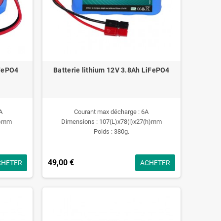
iFePO4
Batterie lithium 12V 3.8Ah LiFePO4
A
Courant max décharge : 6A
h)mm
Dimensions : 107(L)x78(l)x27(h)mm
Poids : 380g.
49,00 €
CHETER
ACHETER