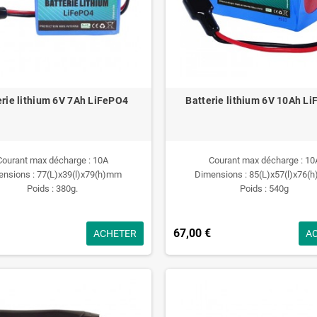
erie lithium 6V 7Ah LiFePO4
Batterie lithium 6V 10Ah L
Courant max décharge : 10A
Courant max décharge : 10
ensions : 77(L)x39(l)x79(h)mm
Dimensions : 85(L)x57(l)x76(
Poids : 380g.
Poids : 540g
67,00 €
ACHETER
A