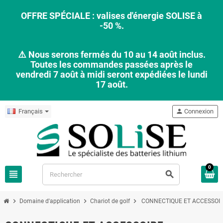
OFFRE SPÉCIALE : valises d'énergie SOLISE à
-50 %.
⚠️ Nous serons fermés du 10 au 14 août inclus.
Toutes les commandes passées après le
vendredi 7 août à midi seront expédiées le lundi
17 août.
Français
person
Connexion
0
view_headline
search
chevron_right
chevron_right
chevron_right
Domaine d'application
Chariot de golf
CONNECTIQUE ET ACCESSOI