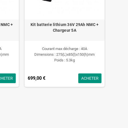
h NMC +
Kit batterie lithium 36V 29Ah NMC +
Chargeur 5A
A
Courant max décharge : 40A
0(h)mm
Dimensions : 275(L)x85(l)x150(h)mm
Poids : 5.3kg
699,00 €
CHETER
ACHETER