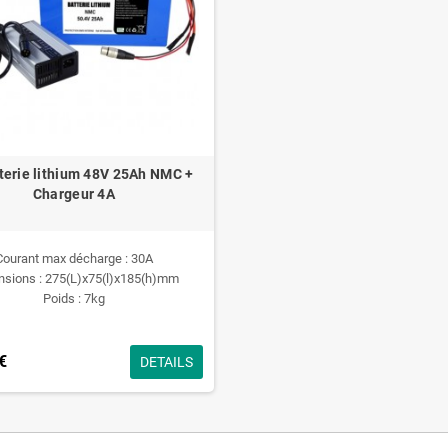
tterie lithium 48V 25Ah NMC +
Chargeur 4A
Courant max décharge : 30A
sions : 275(L)x75(l)x185(h)mm
Poids : 7kg
€
DETAILS