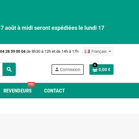
 août à midi seront expédiées le lundi 17
04 28 39 00 04
de 8h30 à 12h et de 14h à 17h
Français
0
search
person
Connexion
0,00 €
PRO
REVENDEURS
CONTACT