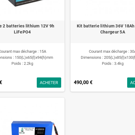
e 2 batteries lithium 12V 9h
Kit batterie lithium 36V 18A
LiFePO4
Chargeur 5A
Courant max décharge : 15A
Courant max décharge : 30
nsions : 150(L)x65(l)x94(h)mm
Dimensions : 205(L)x85(l)x13
Poids : 2.2kg
Poids : 3.4kg
€
490,00 €
ACHETER
A