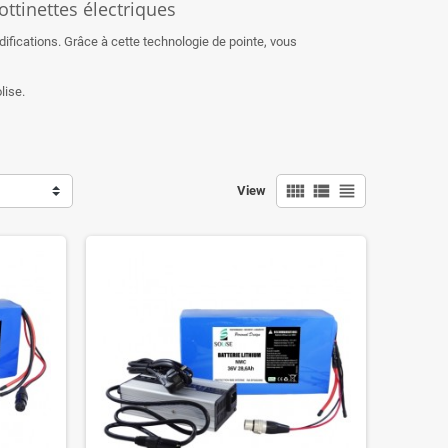
ttinettes électriques
ifications. Grâce à cette technologie de pointe, vous
lise.
view_comfy
view_list
view_headline
View