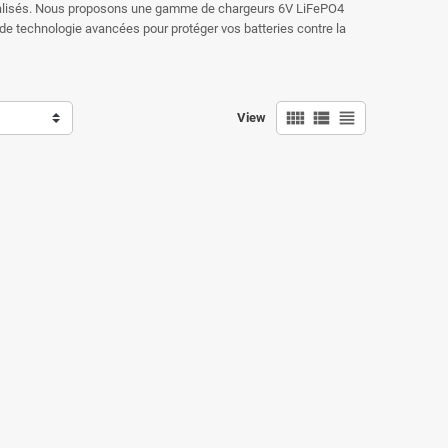
écialisés. Nous proposons une gamme de chargeurs 6V LiFePO4
de technologie avancées pour protéger vos batteries contre la
view_comfy
view_list
view_headline
View