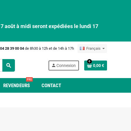
 août à midi seront expédiées le lundi 17
04 28 39 00 04
de 8h30 à 12h et de 14h à 17h
Français
0
search
person
Connexion
0,00 €
PRO
REVENDEURS
CONTACT