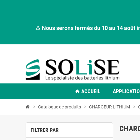
⚠️ Nous serons fermés du 10 au 14 août i
ACCUEIL
APPLICATI
home
chevron_right
Catalogue de produits
chevron_right
CHARGEUR LITHIUM
chevron_right
CHARG
FILTRER PAR