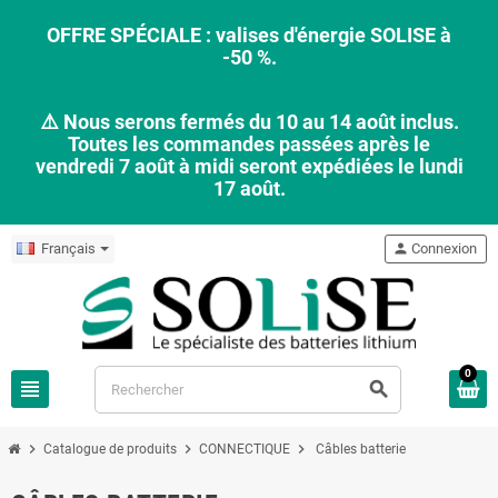
OFFRE SPÉCIALE : valises d'énergie SOLISE à
-50 %.
⚠️ Nous serons fermés du 10 au 14 août inclus.
Toutes les commandes passées après le
vendredi 7 août à midi seront expédiées le lundi
17 août.
Français
person
Connexion
0
view_headline
search
chevron_right
chevron_right
chevron_right
Catalogue de produits
CONNECTIQUE
Câbles batterie