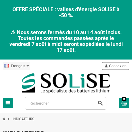
OFFRE SPÉCIALE : valises d'énergie SOLISE à
-50 %.
⚠️ Nous serons fermés du 10 au 14 août inclus.
Toutes les commandes passées après le
vendredi 7 août à midi seront expédiées le lundi
17 août.
Français
person
Connexion
0
view_headline
search
chevron_right
INDICATEURS