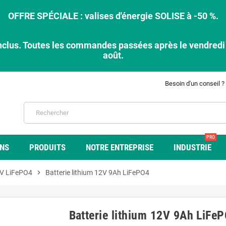
OFFRE SPÉCIALE : valises d'énergie SOLISE à -50 %.
nclus. Toutes les commandes passées après le vendredi 7
août.
Besoin d'un conseil ?
PRO
ONS
PRODUITS
NOTRE ENTREPRISE
INDUSTRIE
V LiFePO4
chevron_right
Batterie lithium 12V 9Ah LiFePO4
Batterie lithium 12V 9Ah LiFe