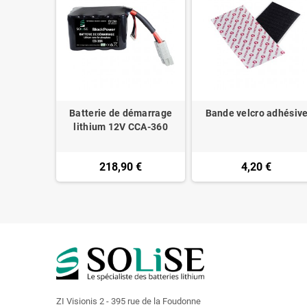
erson 30A
Batterie de démarrage
Bande velcro adhésiv
)
lithium 12V CCA-360
218,90 €
4,20 €
ZI Visionis 2 - 395 rue de la Foudonne