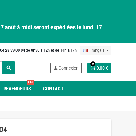
 août à midi seront expédiées le lundi 17
04 28 39 00 04
de 8h30 à 12h et de 14h à 17h
Français
0
search
person
Connexion
0,00 €
PRO
REVENDEURS
CONTACT
PO4