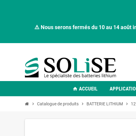
⚠️ Nous serons fermés du 10 au 14 août i
ACCUEIL
APPLICATI
home
chevron_right
Catalogue de produits
chevron_right
BATTERIE LITHIUM
chevron_right
12