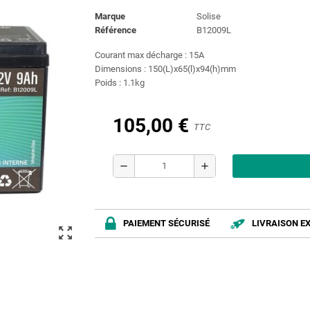
Marque
Solise
Référence
B12009L
Courant max décharge : 15A
Dimensions : 150(L)x65(l)x94(h)mm
Poids : 1.1kg
105,00 €
TTC
remove
add
PAIEMENT SÉCURISÉ
LIVRAISON E
zoom_out_map