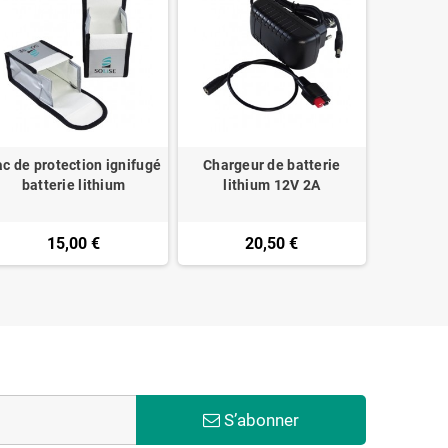
c de protection ignifugé
Chargeur de batterie
Boitier d
batterie lithium
lithium 12V 2A
BM12009 
15,00 €
20,50 €
S’abonner