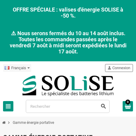
OFFRE SPÉCIALE : valises d'énergie SOLISE à
-50 %.
⚠️ Nous serons fermés du 10 au 14 août inclus.
Toutes les commandes passées après le
vendredi 7 août à midi seront expédiées le lundi
17 août.
Français
person
Connexion
0
view_headline
search
chevron_right
Gamme énergie portative