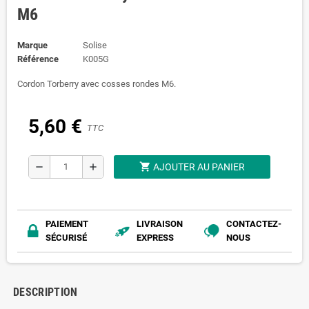
M6
Marque
Solise
Référence
K005G
Cordon Torberry avec cosses rondes M6.
5,60 €
TTC
shopping_cart
remove
add
AJOUTER AU PANIER
PAIEMENT
LIVRAISON
CONTACTEZ-
SÉCURISÉ
EXPRESS
NOUS
DESCRIPTION