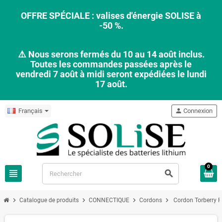
OFFRE SPÉCIALE : valises d'énergie SOLISE à
-50 %.
⚠️ Nous serons fermés du 10 au 14 août inclus.
Toutes les commandes passées après le
vendredi 7 août à midi seront expédiées le lundi
17 août.
Français
person
Connexion
0
view_headline
search
chevron_right
chevron_right
chevron_right
chevron_right
Catalogue de produits
CONNECTIQUE
Cordons
Cordon Torberry 